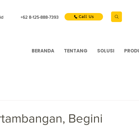
id
+62 8-125-888-7393
Call Us
BERANDA
TENTANG
SOLUSI
PROD
tambangan, Begini
a