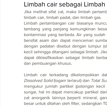
Limbah cair sebagai Limba
Jika melihat sifat zat, maka limbah pertam
limbah cair, limbah padat, dan limbah gas.
Limbah pertambangan cair biasanya muncul
tambang yang panjang kemungkinan besar 
kontaminasi yang berbeda. Air yang sudah
bersifat asam dan dapat mencemari sumber
dengan padatan disebut dengan lumpur (sl
kecil sehingga ditangani sebagai limbah. Jik
dapat diklasifikasikan sebagai limbah be
dan pembuangan khusus.
Limbah cair terkadang dikelompokkan da
Dissolved Solid 
(logam terlarut) dan 
Total Su
mengukur jumlah partikel (potongan keci
sungai, hal ini dapat mencakup partikel dari
zat anorganik lainnya (seperti mineral, g
besar untuk ditahan oleh filter, sedangkan TD