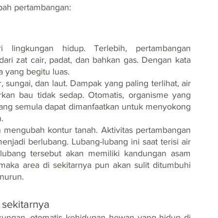
mbah pertambangan:
lingkungan hidup. Terlebih, pertambangan 
ri zat cair, padat, dan bahkan gas. Dengan kata 
a yang begitu luas.
sungai, dan laut. Dampak yang paling terlihat, air 
an bau tidak sedap. Otomatis, organisme yang 
yang semula dapat dimanfaatkan untuk menyokong 
.
 mengubah kontur tanah. Aktivitas pertambangan 
adi berlubang. Lubang-lubang ini saat terisi air 
 lubang tersebut akan memiliki kandungan asam 
, maka area di sekitarnya pun akan sulit ditumbuhi 
nurun.
sekitarnya
kungan, otomatis kehidupan hewan yang hidup di 