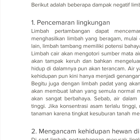
Berikut adalah beberapa dampak negatif li
1. Pencemaran lingkungan
Limbah pertambangan dapat mencemari 
menghasilkan limbah yang beragam, mulai da
lain, limbah tambang memiliki potensi bahay
Limbah cair akan mengotori sumber mata air, 
akan tampak keruh dan bahkan mengeluark
hidup di dalamnya pun akan terancam. Air 
kehidupan pun kini hanya menjadi genangan
Begitu juga dengan limbah padat yang akan
akan membuat lahan yang semula normal menj
akan sangat berbahaya. Sebab, air dalam
tinggi. Jika konsentrasi asam terlalu tinggi
tanaman karena tingkat kesuburan tanah me
2. Mengancam kehidupan hewan di 
Di saat limbah pertambangan merusak ling