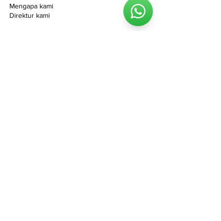
Mengapa kami
Direktur kami
Solusi
Road construction
Embarkment base reinforcement
Slope reinforcement
Filtration
Acceleration of consolidation
Lining system
Erosion and shore protection
Drainage system
Floating cover system
MSE wall
Vacuum system
Expansive soil
Hydraulic and marine engineering
Dewatering system