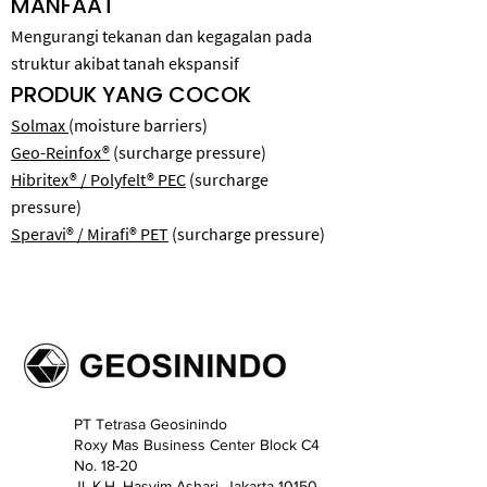
MANFAAT
Mengurangi tekanan dan kegagalan pada
struktur akibat tanah ekspansif
PRODUK YANG COCOK
Solmax
(moisture barriers)
Geo-Reinfox®
(surcharge pressure)
Hibritex® / Polyfelt® PEC
(surcharge
pressure)
Speravi® / Mirafi® PET
(surcharge pressure)
PT Tetrasa Geosinindo
Roxy Mas Business Center Block C4
No. 18-20
​Jl. K.H. Hasyim Ashari, Jakarta 10150,