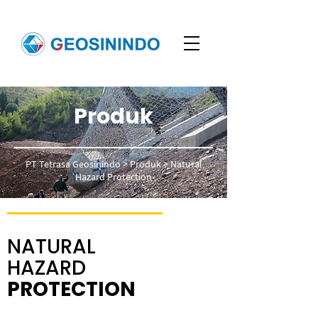
Produk
PT Tetrasa Geosinindo
> Produk > Natural
Hazard Protection
NATURAL
HAZARD
PROTECTION