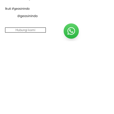
Ikuti #geosinindo
@geosinindo
Hubungi kami
Tentang
Tentang kami
Visi & misi
Nilai-nilai kami
Mengapa kami
Direktur kami
Solusi