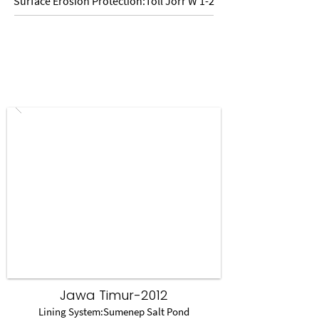
Surface Erosion Protection:Toll Jorr W 1-2
Jawa Timur-2012
Lining System:Sumenep Salt Pond