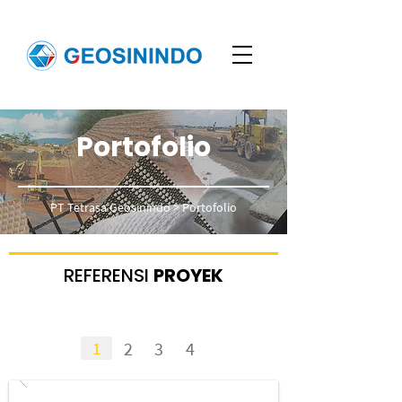
Portofolio
PT Tetrasa Geosinindo
> Portofolio
REFERENSI
PROYEK
1
2
3
4