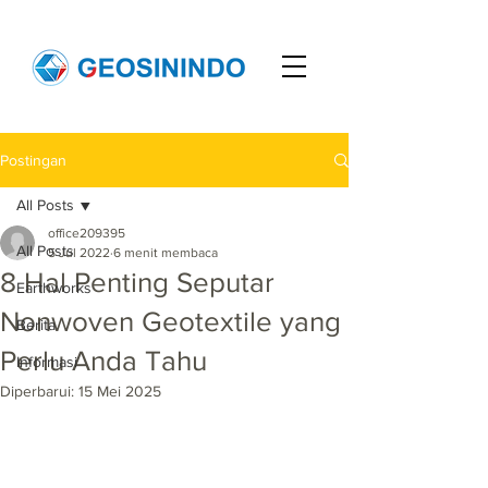
Postingan
All Posts
office209395
All Posts
5 Jul 2022
6 menit membaca
8 Hal Penting Seputar
Earthworks
Nonwoven Geotextile yang
Berita
Perlu Anda Tahu
Informasi
Diperbarui:
15 Mei 2025