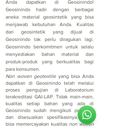
Anda dapatkan di Geosinindo! 
Geosinindo hadir dengan berbagai 
aneka material geosintetik yang bisa 
menjawab kebutuhan Anda. Kualitas 
dari geosintetik yang dijual di 
Geosinindo tak perlu diragukan lagi. 
Geosinindo berkomitmen untuk selalu 
menyediakan bahan material dan 
produk-produk yang berkualitas bagi 
para konsumen.
Non woven geotextile 
yang bisa Anda 
dapatkan di Geosinindo telah melalui 
proses pengujian di Laboratorium 
terakreditasi GAI-LAP. Tidak main-main, 
kualitas setiap bahan yang ada di 
Geosinindo sudah mengikuti prosedur 
dan disesuaikan spesifikasinya. Anda 
bisa memercayakan kualitas 
non woven 
geotextile
 di Geosinindo karena produk 
sudah berstandar internasional yang 