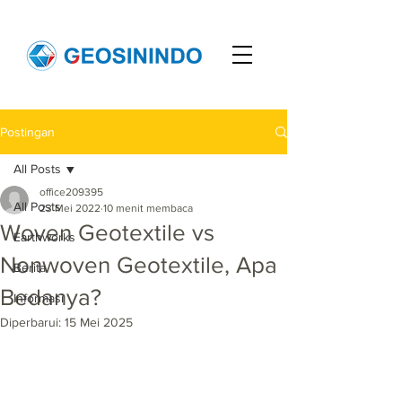
Postingan
All Posts
office209395
All Posts
23 Mei 2022
10 menit membaca
Woven Geotextile vs
Earthworks
Nonwoven Geotextile, Apa
Berita
Bedanya?
Informasi
Diperbarui:
15 Mei 2025