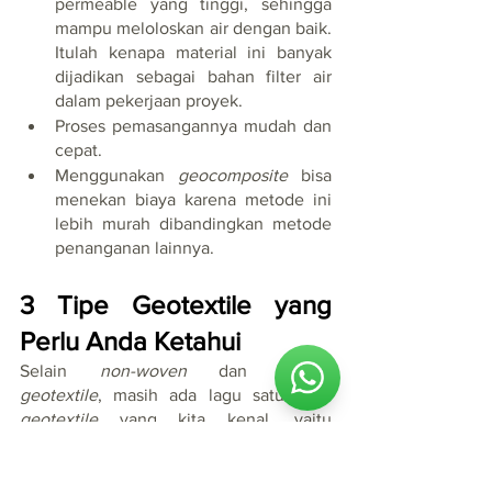
permeable yang tinggi, sehingga 
mampu meloloskan air dengan baik. 
Itulah kenapa material ini banyak 
dijadikan sebagai bahan filter air 
dalam pekerjaan proyek.
Proses pemasangannya mudah dan 
cepat.
Menggunakan 
geocomposite
 bisa 
menekan biaya karena metode ini 
lebih murah dibandingkan metode 
penanganan lainnya.
3 Tipe Geotextile yang 
Perlu Anda Ketahui
Selain 
non-woven
 dan 
woven 
geotextile
, masih ada lagu satu jenis 
geotextile
 yang kita kenal, yaitu 
composite geotextile. 
Berikut ini 
masing-masing ulasannya.