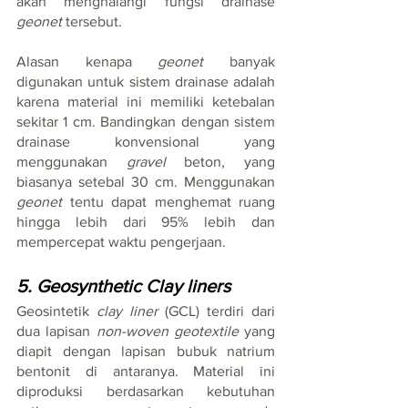
akan menghalangi fungsi drainase 
geonet
 tersebut.
Alasan kenapa 
geonet 
banyak 
digunakan untuk sistem drainase adalah 
karena material ini memiliki ketebalan 
sekitar 1 cm. Bandingkan dengan sistem 
drainase konvensional yang 
menggunakan 
gravel
 beton, yang 
biasanya setebal 30 cm. Menggunakan 
geonet
 tentu dapat menghemat ruang 
hingga lebih dari 95% lebih dan 
mempercepat waktu pengerjaan.
5. Geosynthetic Clay liners
Geosintetik 
clay liner
 (GCL) terdiri dari 
dua lapisan 
non-woven geotextile
 yang 
diapit dengan lapisan bubuk natrium 
bentonit di antaranya. Material ini 
diproduksi berdasarkan kebutuhan 