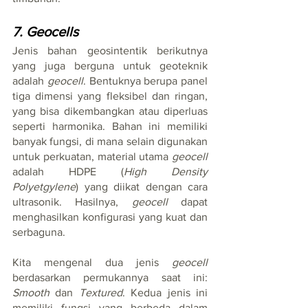
7. Geocells
Jenis bahan geosintentik berikutnya 
yang juga berguna untuk geoteknik 
adalah 
geocell
. Bentuknya berupa panel 
tiga dimensi yang fleksibel dan ringan, 
yang bisa dikembangkan atau diperluas 
seperti harmonika. Bahan ini memiliki 
banyak fungsi, di mana selain digunakan 
untuk perkuatan, material utama 
geocell
adalah HDPE (
High Density 
Polyetgylene
) yang diikat dengan cara 
ultrasonik. Hasilnya, 
geocell
 dapat 
menghasilkan konfigurasi yang kuat dan 
serbaguna.
Kita mengenal dua jenis 
geocell
berdasarkan permukannya saat ini: 
Smooth 
dan 
Textured
. Kedua jenis ini 
memiliki fungsi yang berbeda dalam 