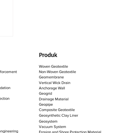
Produk
Woven Geotextile
forcement
Non-Woven Geotextile
Geomembrane
Vertical Wick Drain
idation
Anchorage Wall
Geogrid
ection
Drainage Material
Geopipe
Composite Geotextile
Geosynthetic Clay Liner
Geosystem
Vacuum System
engineering
Erosion and Shore Protection Material