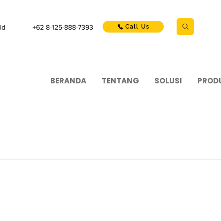
id
+62 8-125-888-7393
Call Us
BERANDA
TENTANG
SOLUSI
PROD