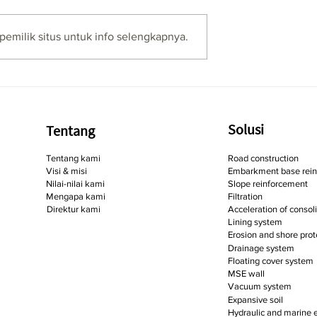
Newsletter XLII
LIII
pemilik situs untuk info selengkapnya.
Solusi
Tentang
Tentang kami
Road construction
Visi & misi
Embarkment base rein
Nilai-nilai kami
Slope reinforcement
Mengapa kami
Filtration
Direktur kami
Acceleration of consol
Lining system
Erosion and shore prot
Drainage system
Floating cover system
MSE wall
Vacuum system
Expansive soil
Hydraulic and marine 