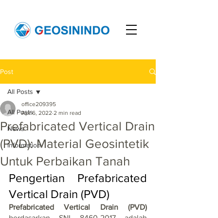
Post
All Posts
office209395
All Posts
Apr 6, 2022
2 min read
Prefabricated Vertical Drain
News
(PVD): Material Geosintetik
Information
Untuk Perbaikan Tanah
Pengertian Prefabricated 
Vertical Drain (PVD)
Prefabricated Vertical Drain (PVD)
berdasarkan SNI 8460-2017 adalah 