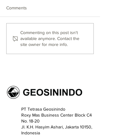
Comments
Newsletter XLII
Newsletter XLIII
Commenting on this post isn't
available anymore. Contact the
site owner for more info.
PT Tetrasa Geosinindo
Roxy Mas Business Center Block C4
No. 18-20
​Jl. K.H. Hasyim Ashari, Jakarta 10150,
Indonesia