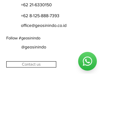
+62 21-6330150
+62 8-125-888-7393
office@geosinindo.co.id
Follow #geosinindo
@geosinindo
Contact us
About
About us
Vision & mission
Our values
Why us
Our directors