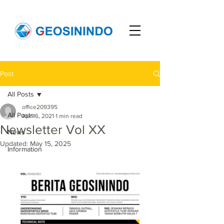
Post
All Posts
office209395
All Posts
Apr 16, 2021
1 min read
Newsletter Vol XX
News
Updated:
May 15, 2025
Information